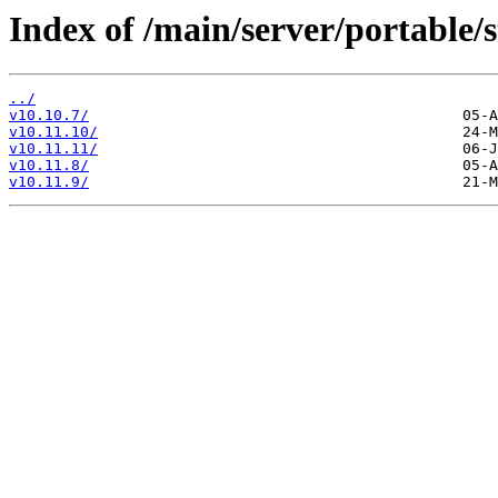
Index of /main/server/portable/s
../
v10.10.7/
v10.11.10/
v10.11.11/
v10.11.8/
v10.11.9/